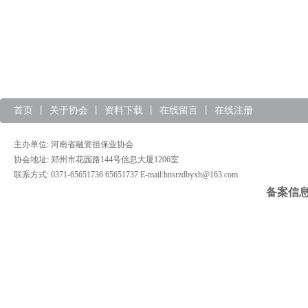
首页
丨
关于协会
丨
资料下载
丨
在线留言
丨
在线注册
主办单位: 河南省融资担保业协会
协会地址: 郑州市花园路144号信息大厦1206室
联系方式: 0371-65651736 65651737 E-mail:hnsrzdbyxh@163.com
备案信息