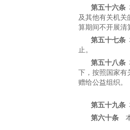
第
五十六
条
及其他有关机关
算期间不开展清
第
五十七
条
止。
第
五十八
条
下，按照国家有
赠给公益组织。
第
五十九
条
第
六十
条