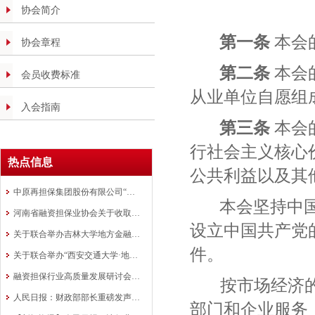
协会简介
第一条
本会
协会章程
第二条
本会
会员收费标准
从业单位自愿组
入会指南
第三条
本会
行社会主义核心
热点信息
公共利益以及其
中原再担保集团股份有限公司“银担共审”批量业务模式在全国推广
本会坚持中
河南省融资担保业协会关于收取会费的通知
设立中国共产党
关于联合举办吉林大学地方金融组织 高质量发展研修班的通知
件。
关于联合举办“西安交通大学·地方金融 行业中高层管理人员研修班”的通知
融资担保行业高质量发展研讨会在洛阳成功举办
按市场经济
人民日报：财政部部长重磅发声！ 融资担保是政策工具
部门和企业服务