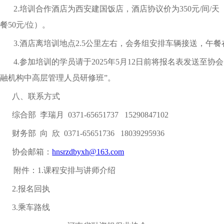
2.
培训
合作酒店为西安建国饭店，酒店协议价
为
350
元
/
间
/
天
餐
50元/位
）。
3.
酒店离培训地点
2.5
公里左右，会务组安排车辆接送，午餐
4.
参加培训的
学员请
于
2025
年
5
月
12
日前将
报名表
发送
至
协会
融机构中高层管理人员研修班”。
八、联系方式
综合部
李瑞月
0371-65651737 15290847102
财务部
向
欣
0371-65651736 18039295936
协会
邮箱：
hnsrzdbyxh
@163.co
m
附件：
1.
课程安排与讲师介绍
2.
报名回执
3.
乘车路线