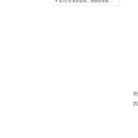
设1亿专项资金池，免收担保费！中原再担保为交通运输行业“加油”
势
西