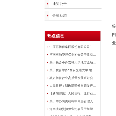
通知公告
金融动态
鉴
四
热点信息
业
中原再担保集团股份有限公司“银担共审”批量业务模式在全国推广
河南省融资担保业协会关于收取会费的通知
关于联合举办吉林大学地方金融组织 高质量发展研修班的通知
关于联合举办“西安交通大学·地方金融 行业中高层管理人员研修班”的通知
融资担保行业高质量发展研讨会在洛阳成功举办
人民日报：财政部部长重磅发声！ 融资担保是政策工具
【新闻资讯】人民日报：让行业协会走向前台
关于举办两类机构中高层管理人员培训班的通知
河南省融资担保业协会关于组织举办全省融资担保行业知识竞赛的预通知