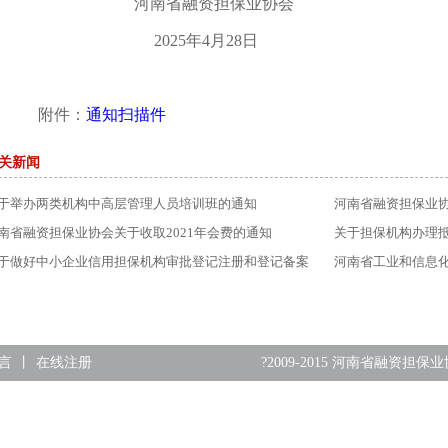
河南省融资担保业协会
20
25
年
4
月
28日
附件：
通知扫描件
关新闻
于举办两类机构中高层管理人员培训班的通知
河南省融资担保业
识竞赛的预通知
南省融资担保业协会关于收取2021年会费的通知
关于担保机构办理
于做好中小企业信用担保机构审批登记注册和登记备案
河南省工业和信息化
作的通知
业信用担保机构免
言
丨
在线注册
?2009-2015 河南省融资担保业协会 A