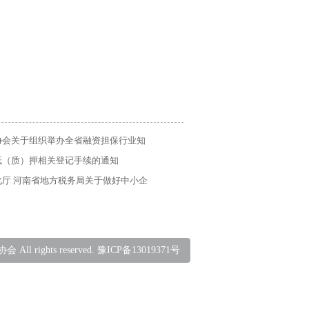
协会关于组织举办全省融资担保行业知
抵（质）押相关登记手续的通知
厅 河南省地方税务局关于做好中小企
征营业税申报工作的通知
ll rights reserved. 豫ICP备13019371号