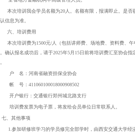
本次培训我会学员名额为
20
人
。
名额有限，报满即止。是否
认信息为准。
六、培训费用
本次培训
费
为
1500
元
/
人
（包括讲师费、场地费、资料费、午
。
确认报名成功后，请于
2025
年
5
月
15
日前将培训费汇至协会指
。
户
名：河南省融资担保业协会
帐
号：
411060100018000908502
开户银行：交通银行郑州城北路支行
培训费发票为电子票，将发给会员单位日常联系人。
七、其他事项
1.参加研修班学习的学员修完全部学时，由西安交通大学经