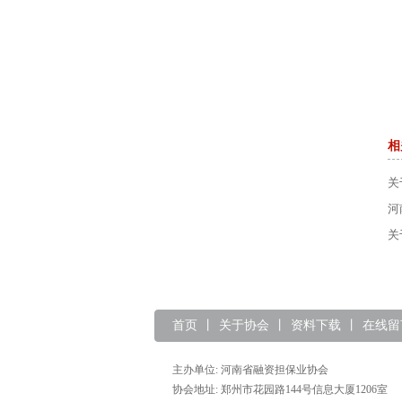
相
关
河
关
工
首页
丨
关于协会
丨
资料下载
丨
在线留
主办单位: 河南省融资担保业协会
协会地址: 郑州市花园路144号信息大厦1206室